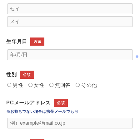
あなたの強みを活かし、仲間と共に会社をつくり上
げていきたい。
挑戦を恐れず、責任感と協調性を持って取り組める
方との出会いを、私たちは心からお待ちしていま
生年月日
必須
す。
新しい仲間とともに、確かなものづくりで未来を築
いていきましょう。
性別
必須
男性
女性
無回答
その他
PCメールアドレス
必須
※お持ちでない場合は携帯メールでも可