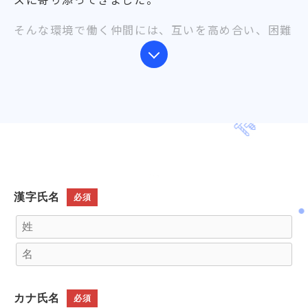
そんな環境で働く仲間には、互いを高め合い、困難
を共に乗り越える協力と連帯感を大切にしてほしい
と考えています。
一人ひとりの成長が組織の成長につながる――私たちは
そう信じており、新しい技術への挑戦や製作工程の
改善提案を尊重する風土があります。
入社後は、まず一つの機械を担当し、基礎となる技
術と知識を着実に身につけていただきます。
漢字氏名
必須
その後、前後の工程に関わる機械も扱えるようにな
り、多能工として幅広く活躍してもらうことを目指
します。
幅広い技術を習得できる環境の中で、個々の成長が
カナ氏名
必須
会社の発展へとつながっていきます。