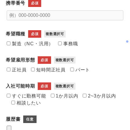
携帯番号
必須
希望職種
必須
複数選択可
製造（NC・汎用）
事務職
希望雇用形態
必須
複数選択可
正社員
短時間正社員
パート
入社可能時期
必須
複数選択可
すぐに勤務可能
1か月以内
2~3か月以内
相談したい
履歴書
任意