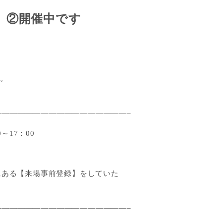
 2023 ②開催中です
た。
————————————————–
～17：00
にある【来場事前登録】をしていた
————————————————–