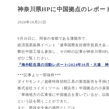
神奈川県HPに中国拠点のレポー
2024年10月21日
9月26日に、同省の省都である瀋陽市で、
経済貿易振興イベント「遼寧国際友好都市貿易大会
弊社中国工場も参加し、その時の記事が神奈川県HP
ぜひご覧ください。
『海外駐在員の活動レポート(2024年10月・大連 
***記事より一部抜粋***
ダイヤモンド／超硬特殊切削工具の製造販売を手掛
株式会社コイズミツール（横浜市）中国拠点の小泉
「華南地方の広東省に中国拠点を置いているが、以
という話を聞くことができた。
また、商談会全体の感想としては、